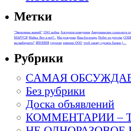
Метки
"Экономика знаний"
1941 война
Алгоритм поведения
Американские социологи о
МАРУСЯ
Майкл. Вот и всё?..
Мы рождены
Наш богатырь
Побег из детства
СОЦ
вы выбираете?
ЯПОНИЯ
героизм
измение ООО
чтоб сказку сделать былью )…
Рубрики
CАМАЯ ОБСУЖДА
Без рубрики
Доска объявлений
КОММЕНТАРИИ – 
НЕ ОДНОРАЗОВОЕ