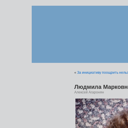
«
За инициативу поощрить нельз
Людмила Марковн
Алексей Агаронян