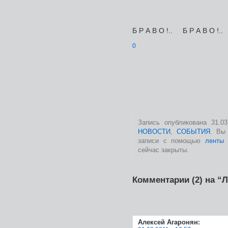
Б Р А В О !.. Б Р А В О !..
0
Запись опубликована 31.0
НОВОСТИ
,
СОБЫТИЯ
. Вы
записи с помощью
ленты
сейчас закрыты.
Комментарии (2) на 
Алексей Агаронян
: