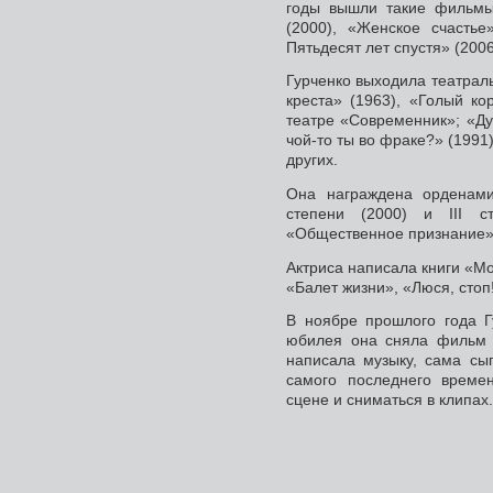
годы вышли такие фильмы
(2000), «Женское счастье
Пятьдесят лет спустя» (2006
Гурченко выходила театраль
креста» (1963), «Голый ко
театре «Современник»; «Ду
чой-то ты во фраке?» (1991
других.
Она награждена орденами
степени (2000) и III с
«Общественное признание» 
Актриса написала книги «М
«Балет жизни», «Люся, стоп
В ноябре прошлого года Г
юбилея она сняла фильм 
написала музыку, сама сы
самого последнего време
сцене и сниматься в клипах.