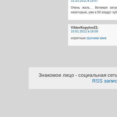
31.03.2011 в 19:57
Очень жаль… Великая акт
некоторые, уже в 50 кладут з
ViktorKopylov21
:
10.01.2012 в 16:00
опрятные
грузчики киев
Знакомое лицо - социальная сет
RSS запи