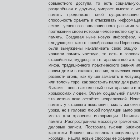
совместного доступа, то есть социальную
разделённая с другими, умирает вместе с ч
память продолжает своё существование
способность хранить и отыскивать информац
секрет успешного эволюционного развития ч
протяжении своей истории человечество крут
память. Создавая ныне новую инфосферу, 
следующего такого преобразования.Первонач
были вынуждены накапливать свою общую п
хранили память частную, то есть в голова
старейшины, мудрецы и т.п. хранили всё это п
мифа, традиционного практического знания и
своим детям в сказках, песнях, эпических ска
развести огонь, как лучше заманить в ловушку
или толочь торо, как заострить палку для рых
быками – весь накопленный опыт хранился в н
хромосомах людей. Объём социальной памяти
эта истина пока остаётся непреложной. Нев
память у старшего поколения, сколь запоми
уроки, но в головах любой популяции было ров
места для хранения информации. Цивилиза
памяти .Распространила массовую грамотност
деловые записи. Построила тысячи библио
картотеки. Короче, она извлекла социальную
коробки», нашла новые способы её хранения 