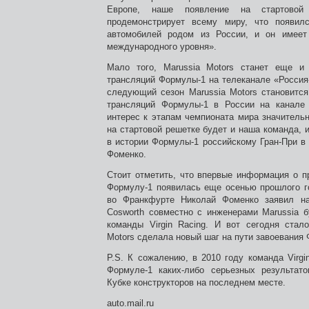
Европе, наше появление на стартово
продемонстрирует всему миру, что появил
автомобилей родом из России, и он имеет
международного уровня».
Мало того, Marussia Motors станет еще и
трансляций Формулы-1 на телеканале «Россия-
следующий сезон Marussia Motors становитс
трансляций Формулы-1 в России на канале «
интерес к этапам чемпионата мира значительн
на стартовой решетке будет и наша команда, 
в истории Формулы-1 российскому Гран-При в
Фоменко.
Стоит отметить, что впервые информация о п
Формулу-1 появилась еще осенью прошлого го
во Франкфурте Николай Фоменко заявил на
Cosworth совместно с инженерами Marussia 
команды Virgin Racing. И вот сегодня стало
Motors сделала новый шаг на пути завоевания
P.S. К сожалению, в 2010 году команда Virgi
Формуле-1 каких-либо серьезных результат
Кубке конструкторов на последнем месте.
auto.mail.ru