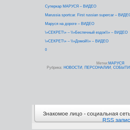
Суперкар МАРУСЯ – ВИДЕО
Marussia sportcar. First russian supercar – ВИДЕ
Mаруся на дороге – ВИДЕО
\»СЕКРЕТ\» – \\»Беспечный ездок\\» – ВИДЕО
\»СЕКРЕТ\» – \\»Домой\\» – ВИДЕО
0
Метки:
МАРУСЯ
Рубрика:
НОВОСТИ
,
ПЕРСОНАЛИИ
,
СОБЫТИ
Знакомое лицо - социальная сет
RSS запи